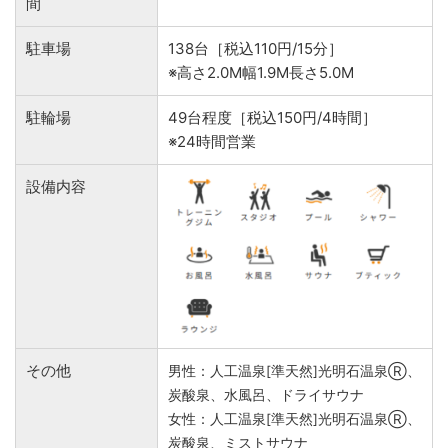
間
駐車場
138台［税込110円/15分］
※高さ2.0M幅1.9M長さ5.0M
駐輪場
49台程度［税込150円/4時間］
※24時間営業
設備内容
その他
男性：人工温泉[準天然]光明石温泉Ⓡ、
炭酸泉、水風呂、ドライサウナ
女性：人工温泉[準天然]光明石温泉Ⓡ、
炭酸泉、ミストサウナ