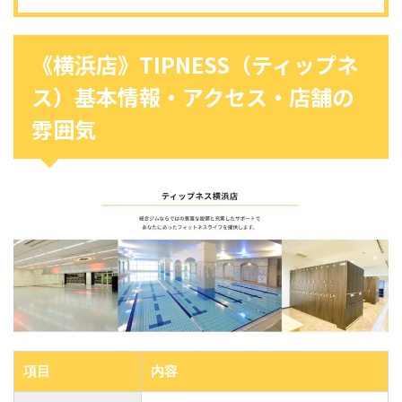
《横浜店》TIPNESS（ティップネ
ス）基本情報・アクセス・店舗の
雰囲気
項目
内容