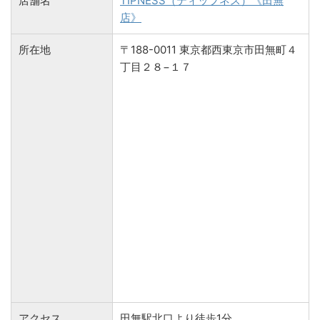
店舗名
TIPNESS（ティップネス）《田無
店》
所在地
〒188-0011 東京都西東京市田無町４
丁目２８−１７
アクセス
田無駅北口より徒歩1分