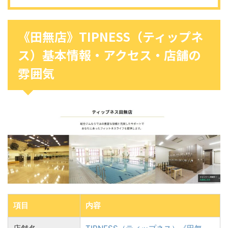
《田無店》TIPNESS（ティップネ
ス）基本情報・アクセス・店舗の
雰囲気
項目
内容