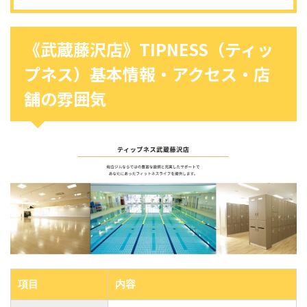
《武蔵藤沢店》TIPNESS（ティッ
プネス）基本情報・アクセス・店
舗の雰囲気
項目
内容