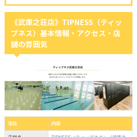
《武庫之荘店》TIPNESS（ティッ
プネス）基本情報・アクセス・店
舗の雰囲気
項目
内容