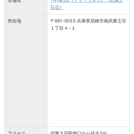
店舗名
TIPNESS（ティップネス）《武庫之
荘店》
所在地
〒661-0033 兵庫県尼崎市南武庫之荘
１丁目４−１
アクセス
武庫之荘駅南口から徒歩3分