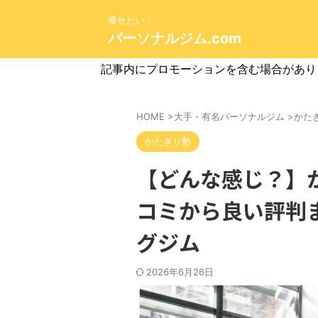
痩せたい！
パーソナルジム.com
記事内にプロモーションを含む場合があり
HOME
>
大手・有名パーソナルジム
>
かた
かたぎり塾
【どんな感じ？】
コミから良い評判
グジム
2026年6月26日