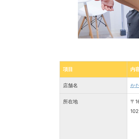
項目
内
店舗名
か
所在地
〒1
102