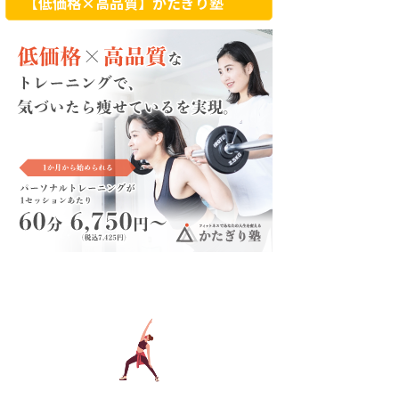
【低価格×高品質】かたぎり塾