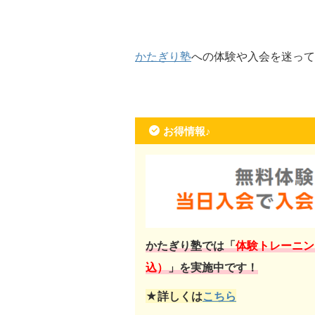
かたぎり塾
への体験や入会を迷って
お得情報♪
かたぎり塾では「
体験トレーニン
込）
」を実施中です！
★詳しくは
こちら