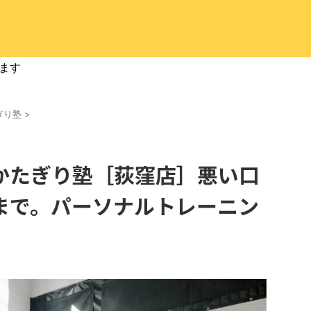
ます
ぎり塾
>
かたぎり塾［荻窪店］悪い口
まで。パーソナルトレーニン