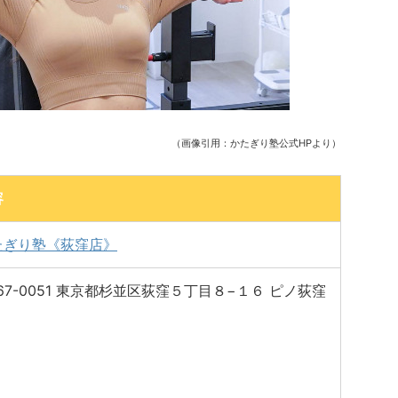
（画像引用：かたぎり塾公式HPより）
容
たぎり塾《荻窪店》
67-0051 東京都杉並区荻窪５丁目８−１６ ピノ荻窪