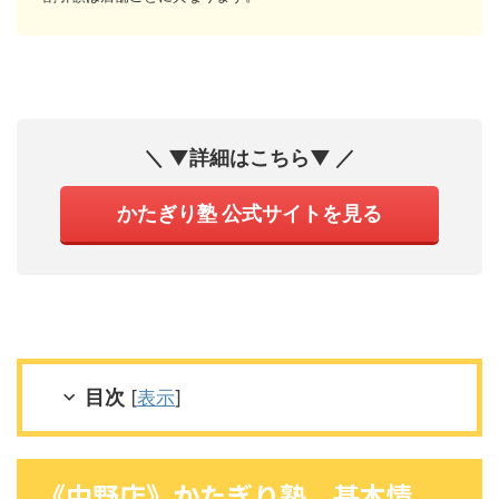
＼ ▼詳細はこちら▼ ／
かたぎり塾 公式サイトを見る
目次
[
表示
]
《中野店》かたぎり塾 基本情