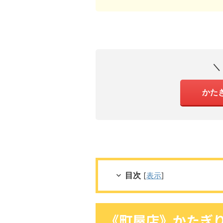
＼
かた
目次
[
表示
]
《町屋店》かたぎ