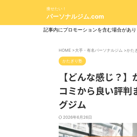
痩せたい！
パーソナルジム.com
記事内にプロモーションを含む場合があり
HOME
>
大手・有名パーソナルジム
>
かた
かたぎり塾
【どんな感じ？】
コミから良い評判
グジム
2026年6月26日