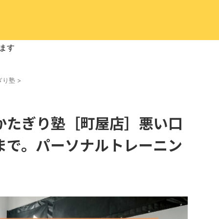
ます
ぎり塾
>
かたぎり塾［町屋店］悪い口
まで。パーソナルトレーニン