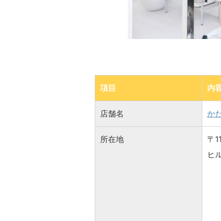
項目
内
店舗名
か
所在地
〒1
ヒル