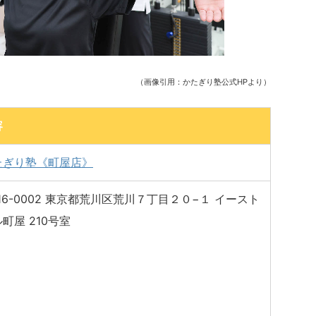
（画像引用：かたぎり塾公式HPより）
容
たぎり塾《町屋店》
16-0002 東京都荒川区荒川７丁目２０−１ イースト
町屋 210号室