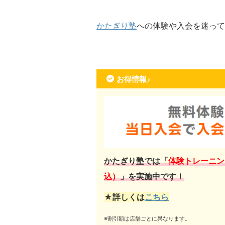
かたぎり塾
への体験や入会を迷って
お得情報♪
かたぎり塾では「
体験トレーニン
込）
」を実施中です！
★詳しくは
こちら
※割引額は店舗ごとに異なります。