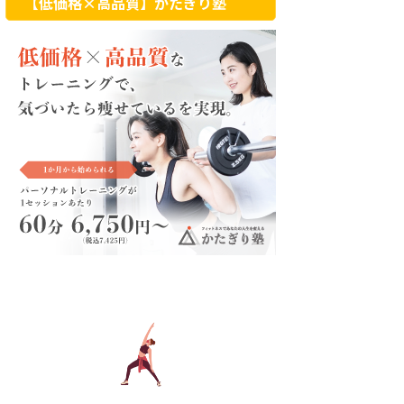
【低価格×高品質】かたぎり塾