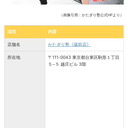
（画像引用：かたぎり塾公式HPより）
項目
内容
店舗名
かたぎり塾《蔵前店》
所在地
〒111-0043 東京都台東区駒形１丁目
５−５ 越庄ビル 3階