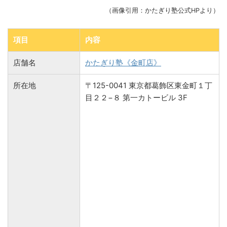
（画像引用：かたぎり塾公式HPより）
項目
内容
店舗名
かたぎり塾《金町店》
所在地
〒125-0041 東京都葛飾区東金町１丁
目２２−８ 第一カトービル 3F