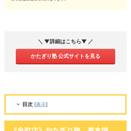
＼ ▼詳細はこちら▼ ／
かたぎり塾 公式サイトを見る
目次
[
表示
]
《金町店》かたぎり塾 基本情