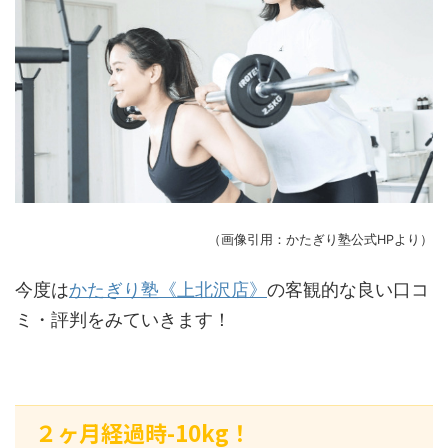
（画像引用：かたぎり塾公式HPより）
今度は
かたぎり塾《上北沢店》
の客観的な良い口コ
ミ・評判をみていきます！
２ヶ月経過時-10kg！