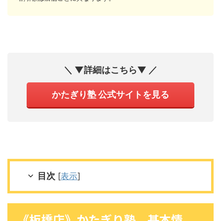
＼ ▼詳細はこちら▼ ／
かたぎり塾 公式サイトを見る
目次
[
表示
]
《板橋店》かたぎり塾 基本情