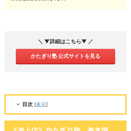
＼ ▼詳細はこちら▼ ／
かたぎり塾 公式サイトを見る
目次
[
表示
]
《池上店》かたぎり塾 基本情