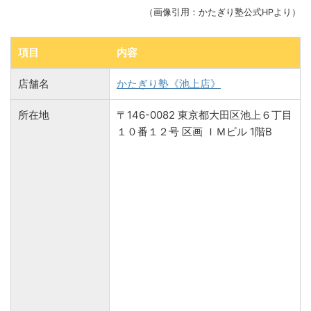
（画像引用：かたぎり塾公式HPより）
項目
内容
店舗名
かたぎり塾《池上店》
所在地
〒146-0082 東京都大田区池上６丁目
１０番１２号 区画 ＩＭビル 1階B