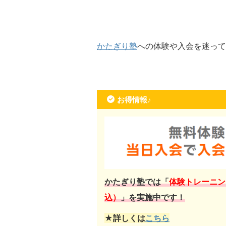
かたぎり塾
への体験や入会を迷って
お得情報♪
かたぎり塾では「
体験トレーニン
込）
」を実施中です！
★詳しくは
こちら