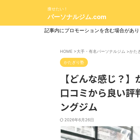
痩せたい！
パーソナルジム.com
記事内にプロモーションを含む場合があり
HOME
>
大手・有名パーソナルジム
>
かた
かたぎり塾
【どんな感じ？】
口コミから良い評
ングジム
2026年6月26日