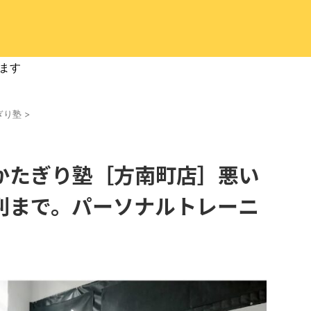
ます
ぎり塾
>
かたぎり塾［方南町店］悪い
判まで。パーソナルトレーニ