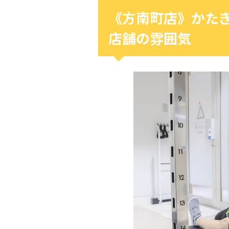
《方南町店》かた
店舗の雰囲気