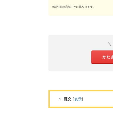
※割引額は店舗ごとに異なります。
＼
かた
目次
[
表示
]