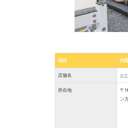
項目
内
店舗名
か
所在地
〒1
ン方