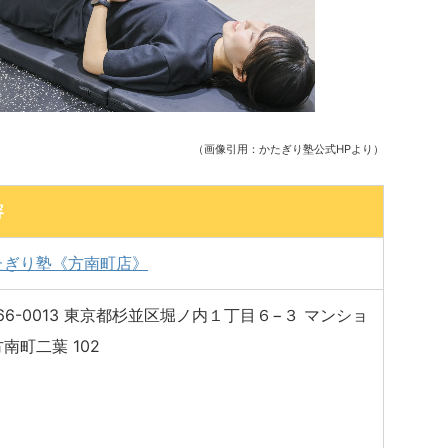
（画像引用：かたぎり塾公式HPより）
容
たぎり塾《方南町店》
66-0013 東京都杉並区堀ノ内１丁目６−３ マンショ
南町二葉 102