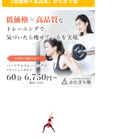
【低価格×高品質】かたぎり塾