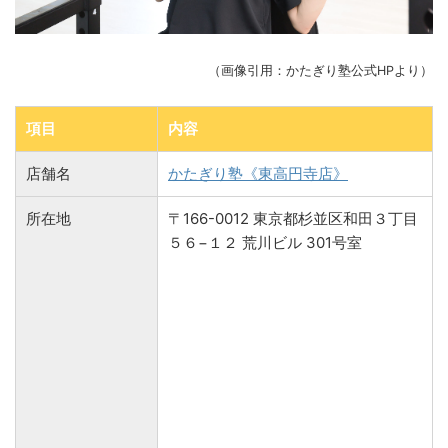
（画像引用：かたぎり塾公式HPより）
項目
内容
店舗名
かたぎり塾《東高円寺店》
所在地
〒166-0012 東京都杉並区和田３丁目
５６−１２ 荒川ビル 301号室