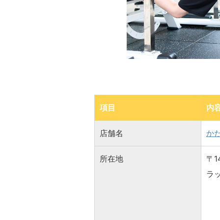
項目
内
店舗名
か
所在地
〒1
ラッ