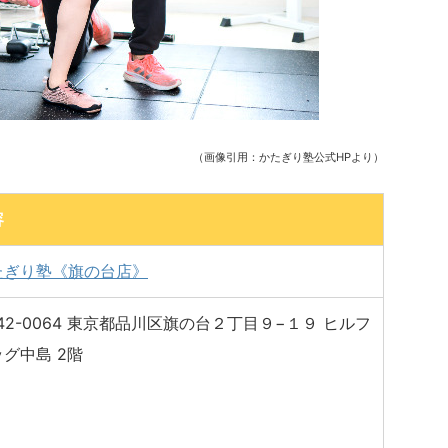
（画像引用：かたぎり塾公式HPより）
容
たぎり塾《旗の台店》
42-0064 東京都品川区旗の台２丁目９−１９ ヒルフ
グ中島 2階