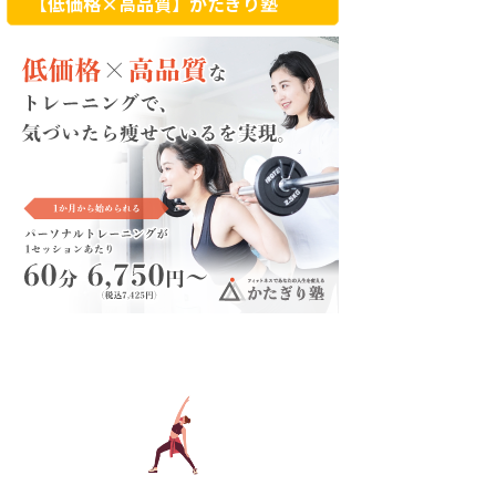
【低価格×高品質】かたぎり塾