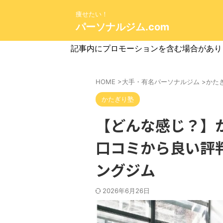
痩せたい！
パーソナルジム.com
記事内にプロモーションを含む場合があり
HOME
>
大手・有名パーソナルジム
>
かた
かたぎり塾
【どんな感じ？】
口コミから良い評
ングジム
2026年6月26日