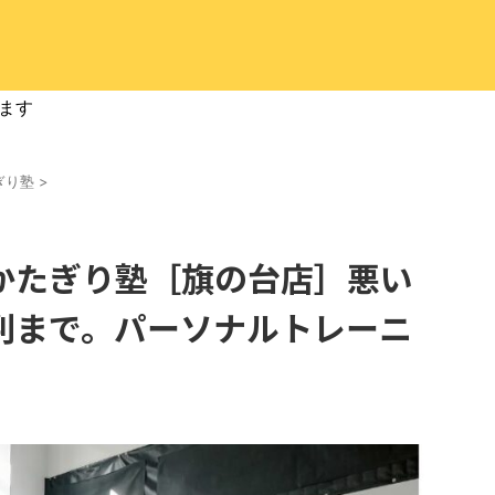
ます
ぎり塾
>
かたぎり塾［旗の台店］悪い
判まで。パーソナルトレーニ