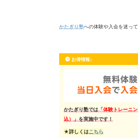
かたぎり塾
への体験や入会を迷って
お得情報♪
かたぎり塾では「
体験トレーニン
込）
」を実施中です！
★詳しくは
こちら