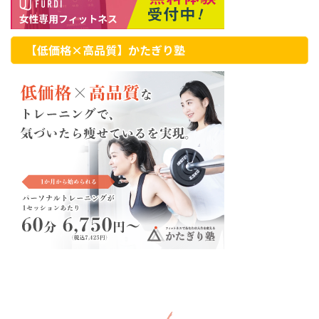
【低価格×高品質】かたぎり塾