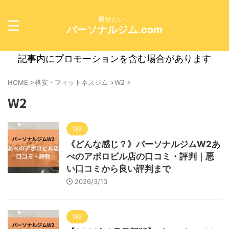
痩せたい！
パーソナルジム.com
記事内にプロモーションを含む場合があります
HOME
>
格安・フィットネスジム
>
W2
>
W2
W2
《どんな感じ？》パーソナルジムW2あ
べのアポロビル店の口コミ・評判｜悪
い口コミから良い評判まで
2026/3/13
W2