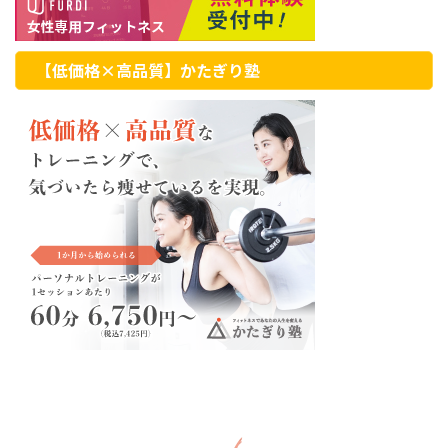
【低価格×高品質】かたぎり塾