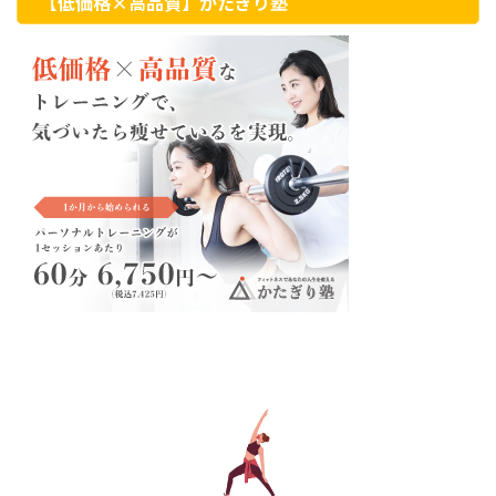
【低価格×高品質】かたぎり塾