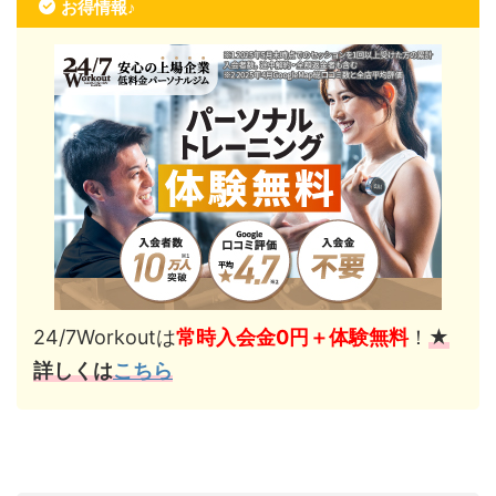
お得情報♪
24/7Workoutは
常時入会金0円＋体験無料
！
★
詳しくは
こちら