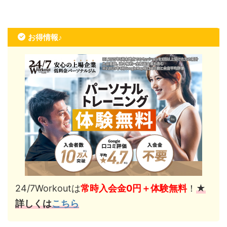
お得情報♪
24/7Workoutは
常時入会金0円＋体験無料
！
★
詳しくは
こちら