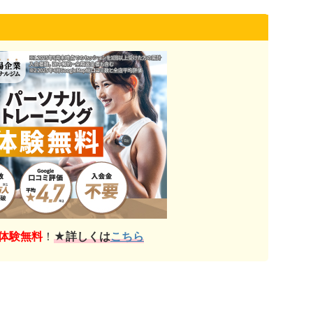
体験無料
！
★詳しくは
こちら