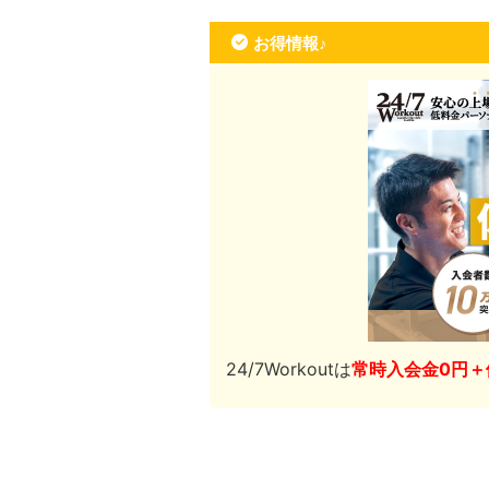
お得情報♪
24/7Workoutは
常時入会金0円＋