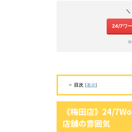
＼
24/7
公
目次
[
表示
]
《梅田店》24/7W
店舗の雰囲気