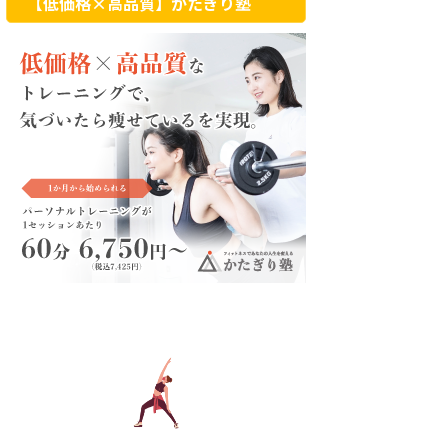
【低価格×高品質】かたぎり塾