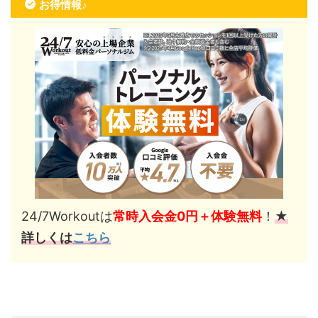
お得情報♪
24/7Workoutは
常時入会金0円＋体験無料
！
★
詳しくは
こちら