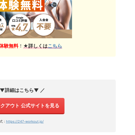
体験無料
！
★詳しくは
こちら
 ▼詳細はこちら▼ ／
ワークアウト 公式サイトを見る
式：
https://247-workout.jp/