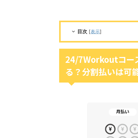
目次
[
表示
]
24/7Workou
る？分割払いは可