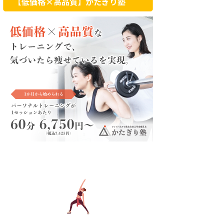
【低価格×高品質】かたぎり塾