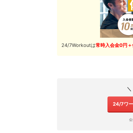
24/7Workoutは
常時入会金0円＋
＼
24/7
公