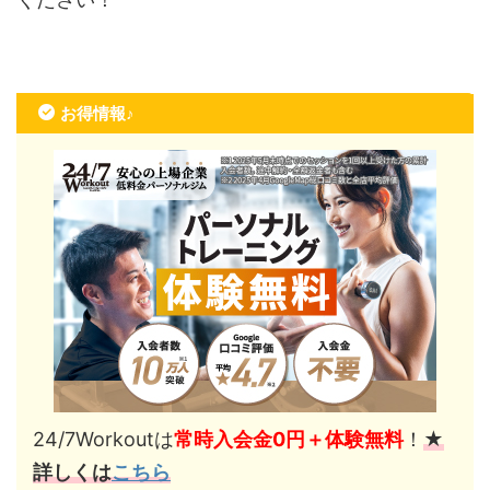
お得情報♪
24/7Workoutは
常時入会金0円＋体験無料
！
★
詳しくは
こちら