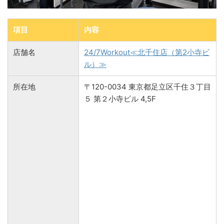
項目
内容
店舗名
24/7Workout≪北千住店（第2小寺ビ
ル）≫
所在地
〒120-0034 東京都足立区千住３丁目
５ 第２小寺ビル 4,5F