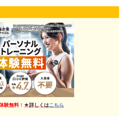
体験無料
！
★詳しくは
こちら