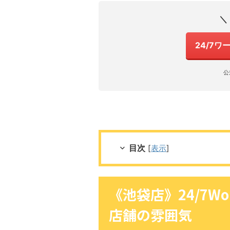
＼
24/7
公
目次
[
表示
]
《池袋店》24/7W
店舗の雰囲気