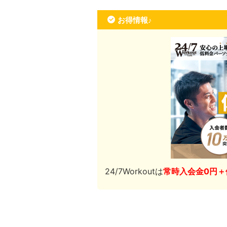
お得情報♪
24/7Workoutは
常時入会金0円＋