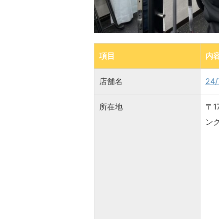
項目
内
店舗名
24
所在地
〒1
ング