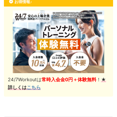
お得情報♪
24/7Workoutは
常時入会金0円＋体験無料
！
★
詳しくは
こちら