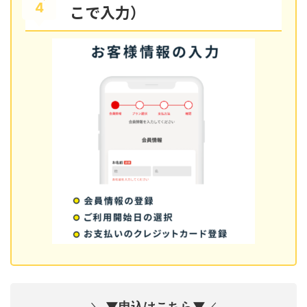
4
こで入力）
＼
▼申込はこちら▼
／