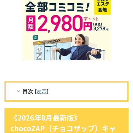
目次
[
表示
]
《2026年8月最新版》
chocoZAP（チョコザップ）キャ